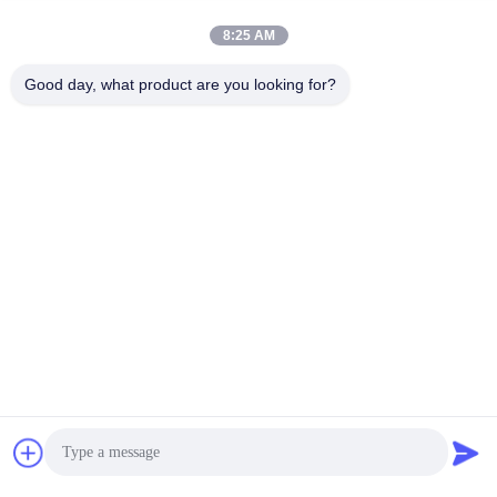
8:25 AM
หมวดหมู่ยอดนิยม
ทั้งหมด
Good day, what product are you looking for?
ชิ้นส่วนคอมมอนเรล
หัวฉีดคอมมอนเรล
วาล์วควบคุมคอมมอน
หัวฉีดคอมมอนเรล
เรล
ม้านั่งทดสอบคอมมอน
ลูกสูบปั๊มหัวฉีดดีเซล
เรล
ดีเซลโซลินอยด์วาล์ว
วาล์วจัดส่งปั๊มฉีด
สมัครสมาชิก