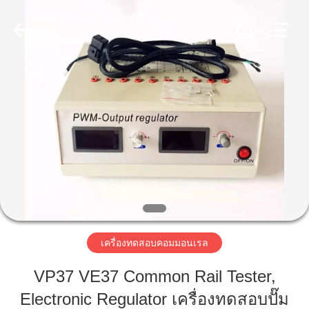
-
2026
Wuxi
Xinbeichen
International
Trade
Co.,Ltd.
All
บ้าน
Rights
Reserved.
สินค้า
วิดีโอ
เกี่ยว
เครื่องทดสอบคอมมอนเรล
กับ
VP37 VE37 Common Rail Tester,
เรา
Electronic Regulator เครื่องทดสอบปั๊ม