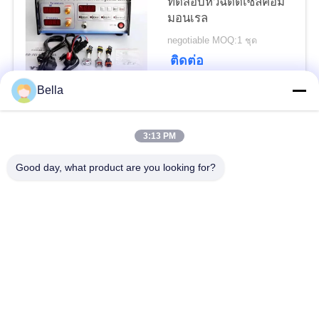
ทดสอบหัวฉีดดีเซลคอม
มอนเรล
negotiable MOQ:1 ชุด
ติดต่อ
Bella
หมวดหมู่ยอดนิยม
ทั้งหมด
3:13 PM
ชิ้นส่วนคอมมอนเรล
หัวฉีดคอมมอนเรล
Good day, what product are you looking for?
วาล์วควบคุมคอมมอน
หัวฉีดคอมมอนเรล
เรล
ม้านั่งทดสอบคอมมอน
ลูกสูบปั๊มหัวฉีดดีเซล
เรล