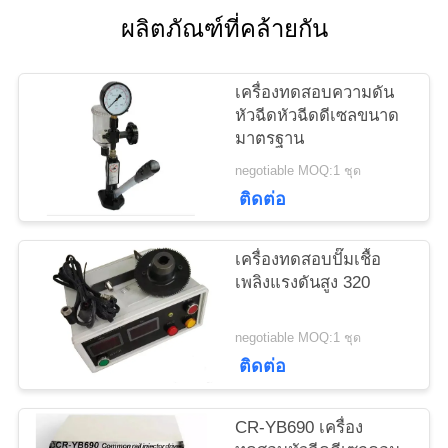
ผลิตภัณฑ์ที่คล้ายกัน
แผนผัง
เครื่องทดสอบความดัน
เว็บไซต์
หัวฉีดหัวฉีดดีเซลขนาด
มาตรฐาน
PRIVACY
negotiable MOQ:1 ชุด
POLICY
ติดต่อ
เครื่องทดสอบปั๊มเชื้อ
เพลิงแรงดันสูง 320
negotiable MOQ:1 ชุด
ติดต่อ
CR-YB690 เครื่อง