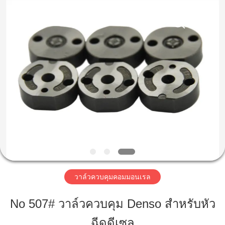
-
2026
Wuxi
Xinbeichen
International
Trade
Co.,Ltd.
All
บ้าน
Rights
Reserved.
สินค้า
วิดีโอ
เกี่ยว
วาล์วควบคุมคอมมอนเรล
กับ
No 507# วาล์วควบคุม Denso สำหรับหัว
เรา
ฉีดดีเซล