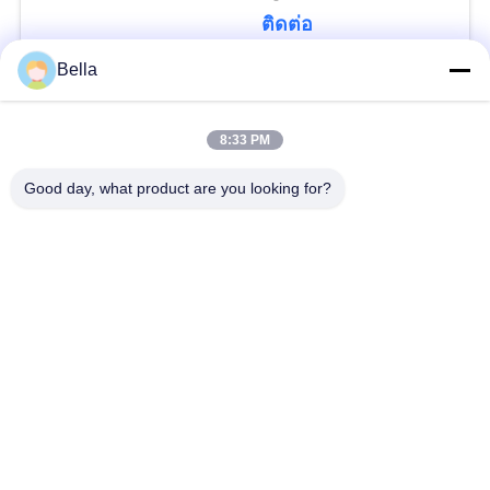
ติดต่อ
Bella
หมวดหมู่ยอดนิยม
ทั้งหมด
8:33 PM
ชิ้นส่วนคอมมอนเรล
หัวฉีดคอมมอนเรล
Good day, what product are you looking for?
วาล์วควบคุมคอมมอน
หัวฉีดคอมมอนเรล
เรล
ม้านั่งทดสอบคอมมอน
ลูกสูบปั๊มหัวฉีดดีเซล
เรล
ดีเซลโซลินอยด์วาล์ว
วาล์วจัดส่งปั๊มฉีด