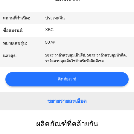
ทัวร์
สถานที่กำเนิด:
ประเทศจีน
โรงงาน
XBC
ชื่อแบรนด์:
507#
หมายเลขรุ่น:
ควบคุม
,
,
แสงสูง:
507# วาล์วควบคุมเด็นโซ่
507# วาล์วควบคุมหัวฉีด
วาล์วควบคุมเด็นโซ่สำหรับหัวฉีดดีเซล
คุณภาพ
ติดต่อเรา!
ติดต่อ
ขยายรายละเอียด
เรา
ผลิตภัณฑ์ที่คล้ายกัน
ข่าว